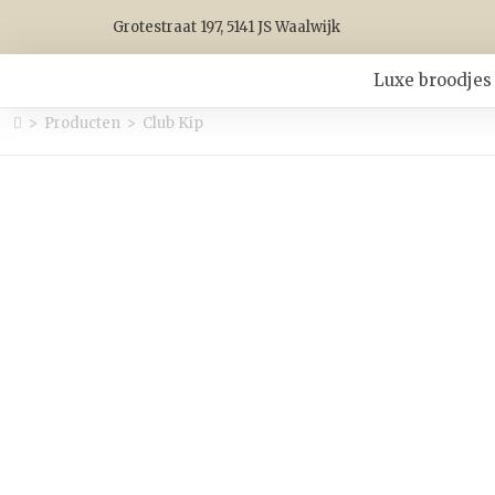
Grotestraat 197, 5141 JS Waalwijk
Luxe broodjes
>
Producten
>
Club Kip