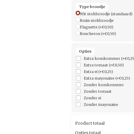
Type broodje
Wit stokbroodje (standaard)
Bruin stokbroodje
Flaguette
(+€0,50)
Boucheron
(+€0,50)
Opties
Extra komkommer
(+€0,25
Extra tomaat
(+€0,50)
Extra ei
(+€0,25)
Extra mayonaise
(+€0,25)
Zonder komkommer
Zonder tomaat
Zonder ei
Zonder mayonaise
Product totaal
Opties totaal