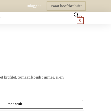
Inloggen
Naar hoofdwebsite
n
0
et kipfilet, tomaat, komkommer, ei en
per stuk