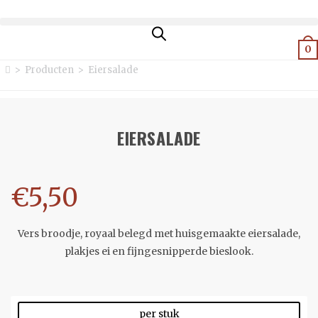
0
>
Producten
>
Eiersalade
EIERSALADE
€
5,50
Vers broodje, royaal belegd met huisgemaakte eiersalade,
plakjes ei en fijngesnipperde bieslook.
per stuk