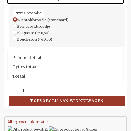
Type broodje
Wit stokbroodje (standaard)
Bruin stokbroodje
Flaguette
(+€0,50)
Boucheron
(+€0,50)
Product totaal
Opties totaal
Totaal
TOEVOEGEN AAN WINKELWAGEN
Allergenen informatie