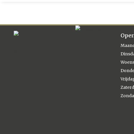
Open
Maan
Dinsd
Woen
Dond
Vrijda
Zater
Zond