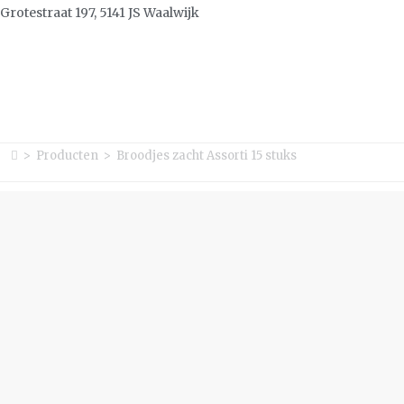
Grotestraat 197, 5141 JS Waalwijk
>
Producten
>
Broodjes zacht Assorti 15 stuks