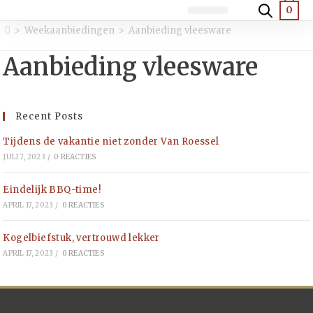
0
Luxe broodjes
Warme broodjes
Salades en diversen
>
Weekaanbiedingen
>
Aanbieding vleesware
Aanbieding vleesware
Recent Posts
Tijdens de vakantie niet zonder Van Roessel
JULI 7, 2023
/
0 REACTIES
Eindelijk BBQ-time!
APRIL 17, 2023
/
0 REACTIES
Kogelbiefstuk, vertrouwd lekker
APRIL 17, 2023
/
0 REACTIES