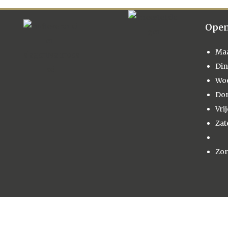
Open
Ma
Di
Wo
Do
Vri
Zat
Zo