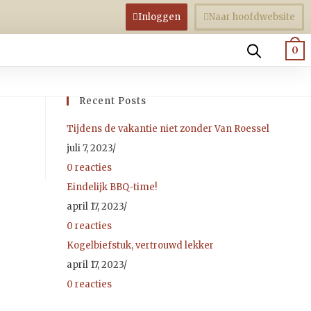
Inloggen
Naar hoofdwebsite
0
Recent Posts
Tijdens de vakantie niet zonder Van Roessel
juli 7, 2023
/
0 reacties
Eindelijk BBQ-time!
april 17, 2023
/
0 reacties
Kogelbiefstuk, vertrouwd lekker
april 17, 2023
/
0 reacties