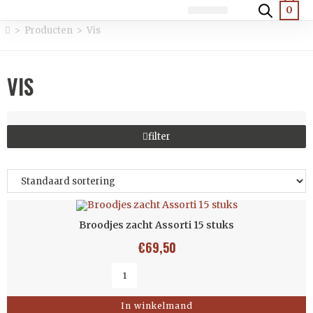
0
Luxe broodjes
Warme broodjes
Salades en diversen
>
Producten
>
Vis
VIS
filter
Broodjes zacht Assorti 15 stuks
€
69,50
In winkelmand