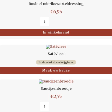
Rosbief mieriksworteldressing
€
6,95
In winkelmand
Satévlees
In de winkel verkrijgbaar
Maak uw keuze
Saucijzenbroodje
€
2,75