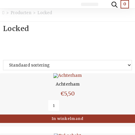
0
Luxe broodjes
Warme broodjes
Salades en diversen
>
Producten
>
Locked
Locked
filter
Achterham
€
5,50
In winkelmand